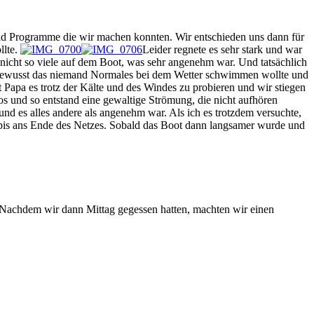
d Programme die wir machen konnten. Wir entschieden uns dann für
llte.
Leider regnete es sehr stark und war
n nicht so viele auf dem Boot, was sehr angenehm war. Und tatsächlich
ch bewusst das niemand Normales bei dem Wetter schwimmen wollte und
 Papa es trotz der Kälte und des Windes zu probieren und wir stiegen
los und so entstand eine gewaltige Strömung, die nicht aufhören
und es alles andere als angenehm war. Als ich es trotzdem versuchte,
al bis ans Ende des Netzes. Sobald das Boot dann langsamer wurde und
 Nachdem wir dann Mittag gegessen hatten, machten wir einen