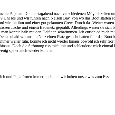
suchte Papa am Donnerstagabend nach verschiedenen Möglichkeiten un
 9 Uhr los und wir fuhren nach Nelson Bay, von wo das Boot starten so
ff und wir mit ihm und einer gut gelaunten Crew. Durch das Wetter ware
 Wasserrutsche und einem Badenetz geprahlt. Allerdings waren sie si
nd man konnte halb mit den Delfinen schwimmen. Ich entschied mich mit
. Denn sobald wir uns im Netz einen Platz gesucht hatten fuhr das Boot 
mmer weiter fuhr, konnte ich nicht wieder hinaus obwohl ich sehr fror 
atz hinaus. Doch die Strömung riss mich mit und schleuderte mich einm
 wenig später auch wieder kommen.
 Ich und Papa froren immer noch und wir holten uns etwas zum Essen.