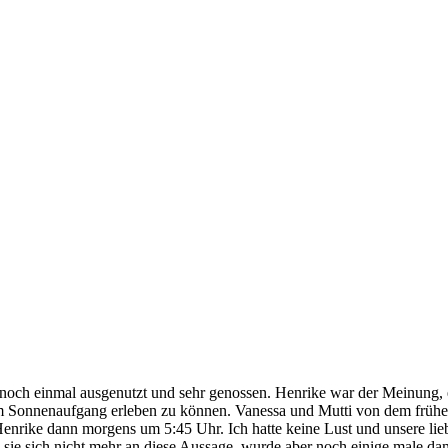
ch noch einmal ausgenutzt und sehr genossen. Henrike war der Meinung,
Sonnenaufgang erleben zu können. Vanessa und Mutti von dem frühen Au
 Henrike dann morgens um 5:45 Uhr. Ich hatte keine Lust und unsere l
te sie sich nicht mehr an diese Aussage, wurde aber noch einige male da