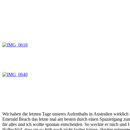
Wir haben die letzten Tage unseres Aufenthalts in Australien wirkli
Emerald Beach das letzte mal am besten durch einen Spaziergang zum 
für alles und ich wollte spontan entscheiden. So weckte er mich und
Halbschlaf, dass sie so früh noch nicht laufen könne. (Später erinner