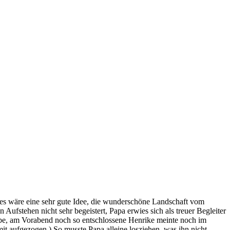
 es wäre eine sehr gute Idee, die wunderschöne Landschaft vom
fstehen nicht sehr begeistert, Papa erwies sich als treuer Begleiter
iebe, am Vorabend noch so entschlossene Henrike meinte noch im
mit aufgezogen.) So musste Papa alleine losziehen, was ihn nicht