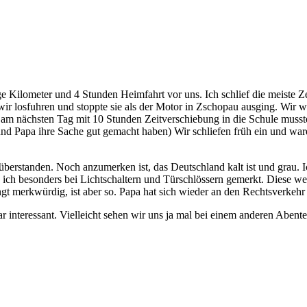
e Kilometer und 4 Stunden Heimfahrt vor uns. Ich schlief die meiste 
s wir losfuhren und stoppte sie als der Motor in Zschopau ausging. W
m nächsten Tag mit 10 Stunden Zeitverschiebung in die Schule mussten
 und Papa ihre Sache gut gemacht haben) Wir schliefen früh ein und w
berstanden. Noch anzumerken ist, das Deutschland kalt ist und grau. I
 ich besonders bei Lichtschaltern und Türschlössern gemerkt. Diese we
ingt merkwürdig, ist aber so. Papa hat sich wieder an den Rechtsverkehr
ar interessant. Vielleicht sehen wir uns ja mal bei einem anderen Abent