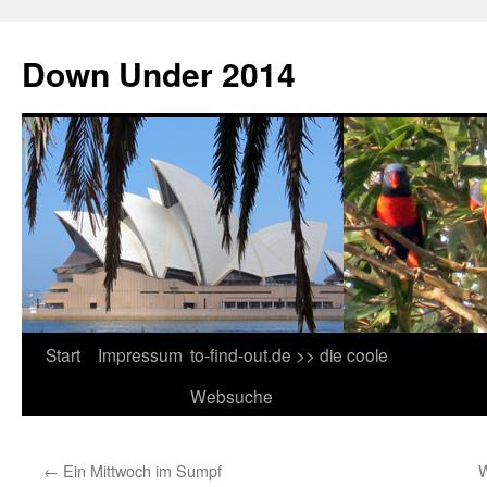
Down Under 2014
Start
Impressum
to-find-out.de >> die coole
Websuche
←
Ein Mittwoch im Sumpf
W